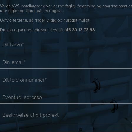
Vores VVS installatører giver gerne faglig rådgivning og sparring samt et
uforpligtende tilbud på din opgave.
Udfyld felterne, så ringer vi dig op hurtigst muligt.
Du kan også ringe direkte til os på
+45 30 13 73 68
D
i
t
D
N
i
a
n
D
v
e
i
n
m
t
*
E
a
t
v
i
e
e
l
B
l
n
*
e
e
t
*
s
f
u
S