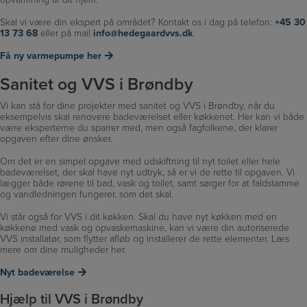
Skal vi være din ekspert på området? Kontakt os i dag på telefon:
+45 30
13 73 68
eller på mail
info@hedegaardvvs.dk
.
Få ny varmepumpe her
Sanitet og VVS i Brøndby
Vi kan stå for dine projekter med sanitet og VVS i Brøndby, når du
eksempelvis skal renovere badeværelset eller køkkenet. Her kan vi både
være eksperterne du sparrer med, men også fagfolkene, der klarer
opgaven efter dine ønsker.
Om det er en simpel opgave med udskiftning til nyt toilet eller hele
badeværelset, der skal have nyt udtryk, så er vi de rette til opgaven. Vi
lægger både rørene til bad, vask og toilet, samt sørger for at faldstamme
og vandledningen fungerer, som det skal.
Vi står også for VVS i dit køkken. Skal du have nyt køkken med en
køkkenø med vask og opvaskemaskine, kan vi være din autoriserede
VVS installatør, som flytter afløb og installerer de rette elementer. Læs
mere om dine muligheder her.
Nyt badeværelse
Hjælp til VVS i Brøndby