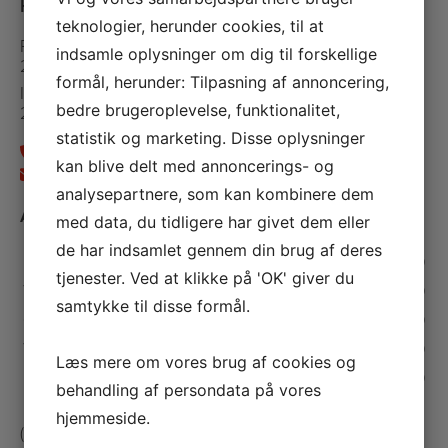
Hedegaard VVS ApS
teknologier, herunder cookies, til at
Roshagevej 10
indsamle oplysninger om dig til forskellige
2720 Vanløse
formål, herunder: Tilpasning af annoncering,
Islevdalvej 146
bedre brugeroplevelse, funktionalitet,
2610 Rødovre
statistik og marketing. Disse oplysninger
+45 30 13 73 68
kan blive delt med annoncerings- og
info@hedegaardvvs.dk
analysepartnere, som kan kombinere dem
Åbningstider
med data, du tidligere har givet dem eller
de har indsamlet gennem din brug af deres
Mandag:
07.30 - 15.00
tjenester. Ved at klikke på 'OK' giver du
Tirsdag:
07.30 - 15.00
samtykke til disse formål.
Onsdag:
07.30 - 15.00
Torsdag:
07.30 - 15.00
Læs mere om vores brug af cookies og
Fredag:
07.30 - 15.00
behandling af persondata på vores
hjemmeside.
(Telefonen er lukket ml. 11.00 - 12.00)