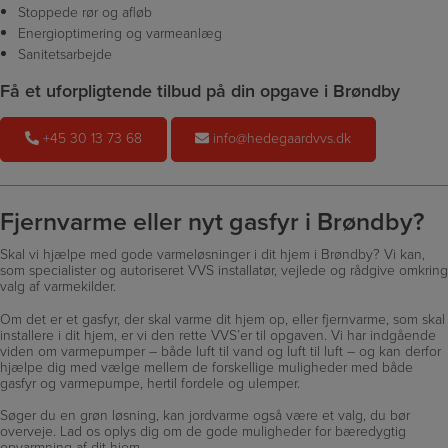
Stoppede rør og afløb
Energioptimering og varmeanlæg
Sanitetsarbejde
Få et uforpligtende tilbud på din opgave i Brøndby
+45 30 13 73 68
info@hedegaardvvs.dk
Fjernvarme eller nyt gasfyr i Brøndby?
Skal vi hjælpe med gode varmeløsninger i dit hjem i Brøndby? Vi kan,
som specialister og autoriseret VVS installatør, vejlede og rådgive omkring
valg af varmekilder.
Om det er et gasfyr, der skal varme dit hjem op, eller fjernvarme, som skal
installere i dit hjem, er vi den rette VVS’er til opgaven. Vi har indgående
viden om varmepumper – både luft til vand og luft til luft – og kan derfor
hjælpe dig med vælge mellem de forskellige muligheder med både
gasfyr og varmepumpe, hertil fordele og ulemper.
Søger du en grøn løsning, kan jordvarme også være et valg, du bør
overveje. Lad os oplys dig om de gode muligheder for bæredygtig
opvarmning af dit hjem.