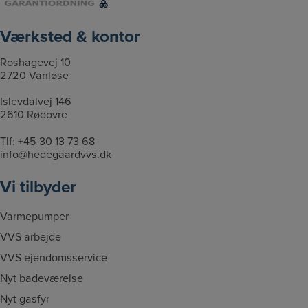
l
t
g
Værksted & kontor
f
i
Roshagevej 10
l
2720 Vanløse
e
Islevdalvej 146
r
2610 Rødovre
Tlf:
+45 30 13 73 68
info@hedegaardvvs.dk
Vi tilbyder
Varmepumper
VVS arbejde
VVS ejendomsservice
Nyt badeværelse
Nyt gasfyr