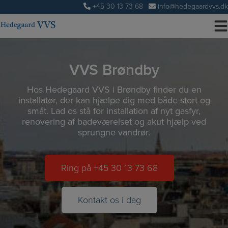
Hop
+45 30 13 73 68
info@hedegaardvvs.dk
til
indholdet
VVS Brøndby
Hos Hedegaard VVS i Brøndby finder du en
installatør, der kan hjælpe dig med både stort og
småt. Lad os stå for installation af nyt gasfyr,
renovering af badeværelset og akut hjælp ved
sprungne vandrør.
Ring på +45 30 13 73 68
Kontakt os i dag