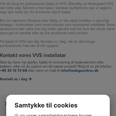
Har du brug for professionel hjælp til VVS i Brøndby, er Hedegaard VVS
det rette valg. Selvom vi har base i Vanløse og Rødovre, kan vi sagtens
tage den korte tur, for at komme dig til hjælp.
Bor du nærmere Glostrup eller Valby, er det også områder, vi jævnligt
besøger i forbindelse med vores arbejde som autoriseret installatør. Vores
akutservice kan være hos dig inden ganske kort tid, hvis der skulle være
sprunget et vandrør eller du har problemer med varmen.
Få hjælp til VVS nær dig. Kontakt os i dag, når du skal bruge
professionelle hænder til din opgave.
Kontakt vores VVS installatør
Skal du have nyt gasfyr, hjælp til renovering af badeværelse eller
køkken, eller vil du sparre om dit næste projekt? Ring til os på telefon:
+45 30 13 73 68
eller skriv en mail til
info@hedegaardvvs.dk
.
Kontakt os i dag
Kontakt
Samtykke til cookies
Vi og vores samarbejdspartnere bruger