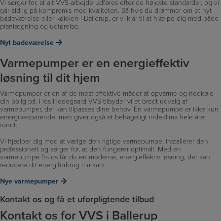
Vi sørger for, at alt VVS-arbejde udføres efter de højeste standarder, og vi
går aldrig på kompromis med kvaliteten. Så hvis du drømmer om et nyt
badeværelse eller køkken i Ballerup, er vi klar til at hjælpe dig med både
planlægning og udførelse.
Nyt badeværelse
Varmepumper er en energieffektiv
løsning til dit hjem
Varmepumper er en af de mest effektive måder at opvarme og nedkøle
din bolig på. Hos Hedegaard VVS tilbyder vi et bredt udvalg af
varmepumper, der kan tilpasses dine behov. En varmepumpe er ikke kun
energibesparende, men giver også et behageligt indeklima hele året
rundt.
Vi hjælper dig med at vælge den rigtige varmepumpe, installerer den
professionelt og sørger for, at den fungerer optimalt. Med en
varmepumpe fra os får du en moderne, energieffektiv løsning, der kan
reducere dit energiforbrug markant.
Nye varmepumper
Kontakt os og få et uforpligtende tilbud
Kontakt os for VVS i Ballerup