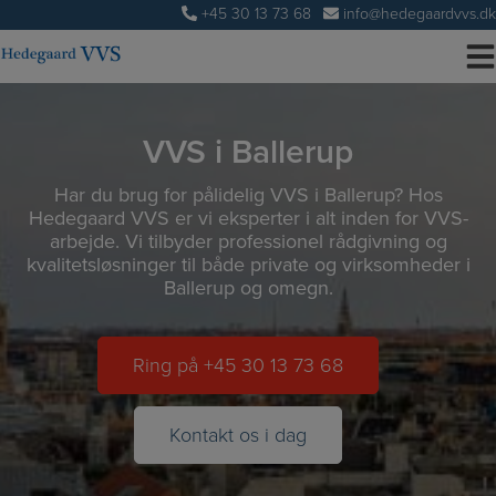
Hop
+45 30 13 73 68
info@hedegaardvvs.dk
til
indholdet
VVS i Ballerup
Har du brug for pålidelig VVS i Ballerup? Hos
Hedegaard VVS er vi eksperter i alt inden for VVS-
arbejde. Vi tilbyder professionel rådgivning og
kvalitetsløsninger til både private og virksomheder i
Ballerup og omegn.
Ring på +45 30 13 73 68
Kontakt os i dag