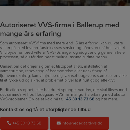
Autoriseret VVS-firma i Ballerup med
mange års erfaring
Som autoriseret VVS-firma med mere end 15 års erfaring, kan du være
sikker på, at vi leverer førsteklasses service og håndværk af høj kvalitet.
Vi tilbyder en bred vifte af VVS-løsninger og rådgiver dig gennem hele
processen, så du får den bedst mulige løsning til dine behov.
Uanset om det drejer sig om et tilstoppet afløb, installation af
varmepumpe, renovering af badeværelse eller udskiftning af
fjernvarmeanlæg, kan vi hjælpe dig. Uanset opgavens størrelse, er vi klar
til at rykke ud og sikre, at problemet bliver løst hurtigt og effektivt.
Er dit afløb stoppet, eller har du et sprunget vandrør, der skal fikses med
det samme? Vi hos Hedegaard VVS har mange års erfaring med akutte
VVS-problemer. Giv os et kald på tlf.
+45 30 13 73 68
og hør mere.
Kontakt os og få et uforpligtende tilbud
+45 30 13 73 68
info@hedegaardvvs.dk