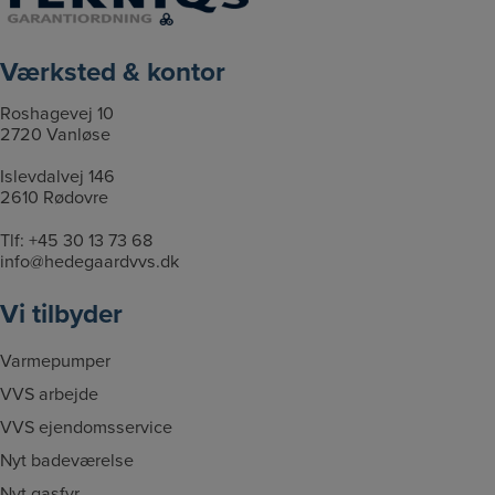
l
t
g
Værksted & kontor
f
i
Roshagevej 10
l
2720 Vanløse
e
Islevdalvej 146
r
2610 Rødovre
Tlf:
+45 30 13 73 68
info@hedegaardvvs.dk
Vi tilbyder
Varmepumper
VVS arbejde
VVS ejendomsservice
Nyt badeværelse
Nyt gasfyr