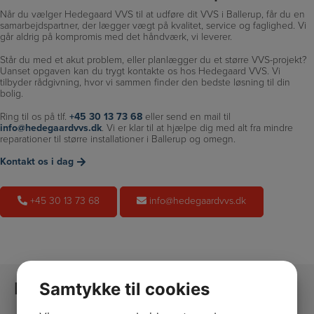
Når du vælger Hedegaard VVS til at udføre dit VVS i Ballerup, får du en
samarbejdspartner, der lægger vægt på kvalitet, service og faglighed. Vi
går aldrig på kompromis med det håndværk, vi leverer.
Står du med et akut problem, eller planlægger du et større VVS-projekt?
Uanset opgaven kan du trygt kontakte os hos Hedegaard VVS. Vi
tilbyder rådgivning, hvor vi sammen finder den bedste løsning til din
bolig.
Ring til os på tlf.
+45 30 13 73 68
eller send en mail til
info@hedegaardvvs.dk
. Vi er klar til at hjælpe dig med alt fra mindre
reparationer til større installationer i Ballerup og omegn.
Kontakt os i dag
+45 30 13 73 68
info@hedegaardvvs.dk
Kontakt
Samtykke til cookies