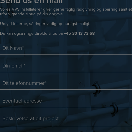
Send os en mail
Vores VVS installatører giver gerne faglig rådgivning og sparring samt et
uforpligtende tilbud på din opgave.
Udfyld felterne, så ringer vi dig op hurtigst muligt.
Du kan også ringe direkte til os på
+45 30 13 73 68
D
i
t
D
N
i
a
n
D
v
e
i
n
m
t
*
E
a
t
v
i
e
e
l
B
l
n
*
e
e
t
*
s
f