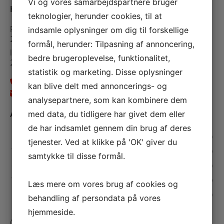
Vi og vores samarbejdspartnere bruger
Hedegaard VVS ApS
teknologier, herunder cookies, til at
Roshagevej 10
indsamle oplysninger om dig til forskellige
2720 Vanløse
formål, herunder: Tilpasning af annoncering,
Islevdalvej 146
bedre brugeroplevelse, funktionalitet,
2610 Rødovre
statistik og marketing. Disse oplysninger
+45 30 13 73 68
kan blive delt med annoncerings- og
info@hedegaardvvs.dk
analysepartnere, som kan kombinere dem
Åbningstider
med data, du tidligere har givet dem eller
de har indsamlet gennem din brug af deres
Mandag:
07.30 - 15.00
tjenester. Ved at klikke på 'OK' giver du
Tirsdag:
07.30 - 15.00
samtykke til disse formål.
Onsdag:
07.30 - 15.00
Torsdag:
07.30 - 15.00
Læs mere om vores brug af cookies og
Fredag:
07.30 - 15.00
behandling af persondata på vores
hjemmeside.
(Telefonen er lukket ml. 11.00 - 12.00)