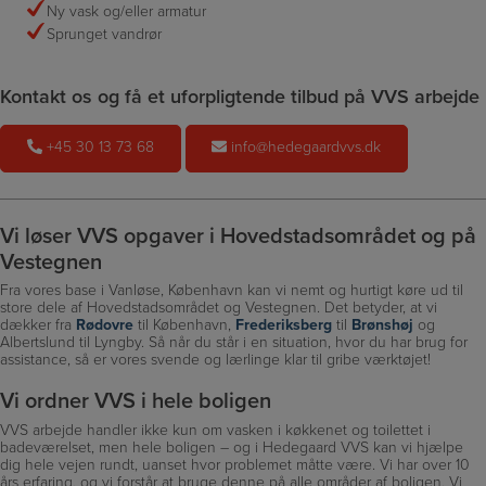
Ny vask og/eller armatur
Sprunget vandrør
Kontakt os og få et uforpligtende tilbud på VVS arbejde
+45 30 13 73 68
info@hedegaardvvs.dk
Vi løser VVS opgaver i Hovedstadsområdet og på
Vestegnen
Fra vores base i Vanløse, København kan vi nemt og hurtigt køre ud til
store dele af Hovedstadsområdet og Vestegnen. Det betyder, at vi
dækker fra
Rødovre
til København,
Frederiksberg
til
Brønshøj
og
Albertslund til Lyngby. Så når du står i en situation, hvor du har brug for
assistance, så er vores svende og lærlinge klar til gribe værktøjet!
Vi ordner VVS i hele boligen
VVS arbejde handler ikke kun om vasken i køkkenet og toilettet i
badeværelset, men hele boligen – og i Hedegaard VVS kan vi hjælpe
dig hele vejen rundt, uanset hvor problemet måtte være. Vi har over 10
års erfaring, og vi forstår at bruge denne på alle områder af boligen. Vi