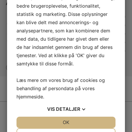
Åbningstider
bedre brugeroplevelse, funktionalitet,
statistik og marketing. Disse oplysninger
Mandag:
07.30 - 15.00
kan blive delt med annoncerings- og
Tirsdag:
07.30 - 15.00
analysepartnere, som kan kombinere dem
Onsdag:
07.30 - 15.00
med data, du tidligere har givet dem eller
Torsdag:
07.30 - 15.00
de har indsamlet gennem din brug af deres
Fredag:
07.30 - 15.00
tjenester. Ved at klikke på 'OK' giver du
samtykke til disse formål.
(Telefonen er lukket ml. 11.00 - 12.00)
Læs mere om vores brug af cookies og
behandling af persondata på vores
hjemmeside.
VIS
DETALJER
Vores kunder siger
JA
NEJ
OK
JA
NEJ
NØDVENDIGE
PRÆFERENCER