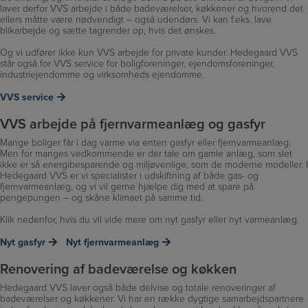
laver derfor VVS arbejde i både badeværelser, køkkener og hvorend det
ellers måtte være nødvendigt – også udendørs. Vi kan f.eks. lave
blikarbejde og sætte tagrender op, hvis det ønskes.
Og vi udfører ikke kun VVS arbejde for private kunder. Hedegaard VVS
står også for VVS service for boligforeninger, ejendomsforeninger,
industriejendomme og virksomheds ejendomme.
VVS service
VVS arbejde på fjernvarmeanlæg og gasfyr
Mange boliger får i dag varme via enten gasfyr eller fjernvarmeanlæg.
Men for manges vedkommende er der tale om gamle anlæg, som slet
ikke er så energibesparende og miljøvenlige, som de moderne modeller. I
Hedegaard VVS er vi specialister i udskiftning af både gas- og
fjernvarmeanlæg, og vi vil gerne hjælpe dig med at spare på
pengepungen – og skåne klimaet på samme tid.
Klik nedenfor, hvis du vil vide mere om nyt gasfyr eller nyt varmeanlæg.
Nyt gasfyr
Nyt fjernvarmeanlæg
Renovering af badeværelse og køkken
Hedegaard VVS laver også både delvise og totale renoveringer af
badeværelser og køkkener. Vi har en række dygtige samarbejdspartnere