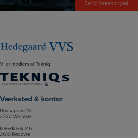
s
r
a
*
e
h
f
*
e
d
r
i
e
t
l
p
l
r
e
o
r
Vi er medlem af Tekniq
j
v
e
æ
k
l
t
g
Værksted & kontor
f
i
Roshagevej 10
l
2720 Vanløse
e
Islevdalvej 146
r
2610 Rødovre