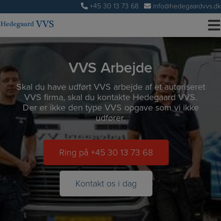
Hop
+45 30 13 73 68
info@hedegaardvvs.dk
til
indholdet
VVS Arbejde
Skal du have udført VVS arbejde af et autoriseret
VVS firma, skal du kontakte Hedegaard VVS.
Der er ikke den type VVS opgave som vi ikke
udfører.
Ring på +45 30 13 73 68
Kontakt os i dag